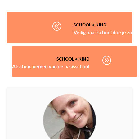
@
SCHOOL
•
KIND
Veilig naar school doe je zo
A
SCHOOL
•
KIND
Afscheid nemen van de basisschool