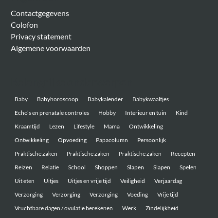
Contactgegevens
Colofon
Privacy statement
Algemene voorwaarden
Belangrijke onderwerpen
Baby
Babyhoroscoop
Babykalender
Babykwaaltjes
Echo’s en prenatale controles
Hobby
Interieur en tuin
Kind
Kraamtijd
Lezen
Lifestyle
Mama
Ontwikkeling
Ontwikkeling
Opvoeding
Papacolumn
Persoonlijk
Praktische zaken
Praktische zaken
Praktische zaken
Recepten
Reizen
Relatie
School
Shoppen
Slapen
Slapen
Spelen
Uit eten
Uitjes
Uitjes en vrije tijd
Veiligheid
Verjaardag
Verzorging
Verzorging
Verzorging
Voeding
Vrije tijd
Vruchtbare dagen / ovulatie berekenen
Werk
Zindelijkheid