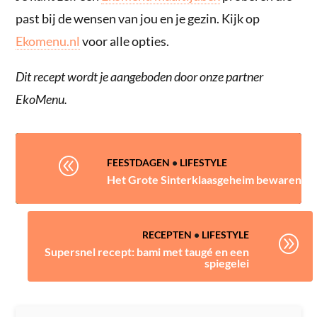
past bij de wensen van jou en je gezin. Kijk op
Ekomenu.nl
voor alle opties.
Dit recept wordt je aangeboden door onze partner
EkoMenu.
@
FEESTDAGEN
•
LIFESTYLE
Het Grote Sinterklaasgeheim bewaren
RECEPTEN
•
LIFESTYLE
A
Supersnel recept: bami met taugé en een
spiegelei