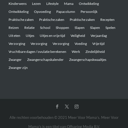
Kinderwens
Lezen
Lifestyle
Mama
Ontwikkeling
Ontwikkeling
Opvoeding
Papacolumn
Persoonlijk
Praktische zaken
Praktische zaken
Praktische zaken
Recepten
Reizen
Relatie
School
Shoppen
Slapen
Slapen
Spelen
Uit eten
Uitjes
Uitjes en vrije tijd
Veiligheid
Verjaardag
Verzorging
Verzorging
Verzorging
Voeding
Vrije tijd
Vruchtbare dagen / ovulatie berekenen
Werk
Zindelijkheid
Zwanger
Zwangerschapskalender
Zwangerschapskwaaltjes
Zwanger zijn
Alle rechten voorbehouden © 2021 Meer Voor Mama’s. Meer Voor
Mama's is een titel van Offspring Media B.V.