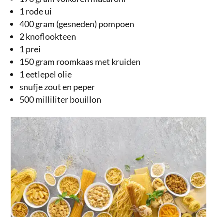
1 rode ui
400 gram (gesneden) pompoen
2 knoflookteen
1 prei
150 gram roomkaas met kruiden
1 eetlepel olie
snufje zout en peper
500 milliliter bouillon