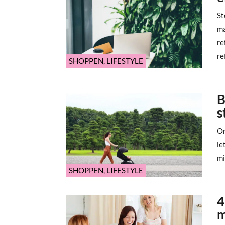
St
ma
re
re
SHOPPEN
,
LIFESTYLE
B
s
On
le
mi
SHOPPEN
,
LIFESTYLE
4
m