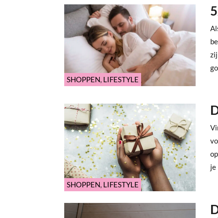
5
Al
be
zi
go
SHOPPEN
,
LIFESTYLE
D
Vi
vo
op
je 
SHOPPEN
,
LIFESTYLE
D