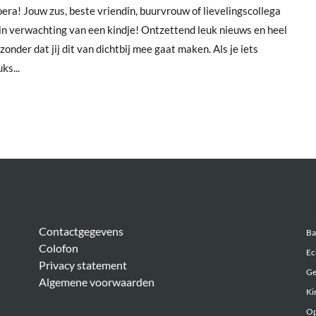
era! Jouw zus, beste vriendin, buurvrouw of lievelingscollega
 in verwachting van een kindje! Ontzettend leuk nieuws en heel
jzonder dat jij dit van dichtbij mee gaat maken. Als je iets
uks...
Algemeen
Be
Contactgegevens
Ba
Colofon
Ec
Privacy statement
Ge
Algemene voorwaarden
Ki
Op