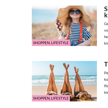
S
k
Ge
vo
he
SHOPPEN
,
LIFESTYLE
ki
T
Pe
ko
fl
kl
SHOPPEN
,
LIFESTYLE