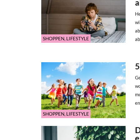
a
He
wi
ab
SHOPPEN
,
LIFESTYLE
ab
5
Ge
wo
mo
en
SHOPPEN
,
LIFESTYLE
D
e