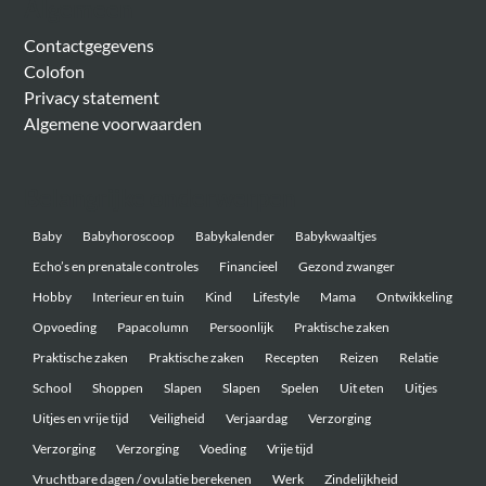
Algemeen
Contactgegevens
Colofon
Privacy statement
Algemene voorwaarden
Belangrijke onderwerpen
Baby
Babyhoroscoop
Babykalender
Babykwaaltjes
Echo’s en prenatale controles
Financieel
Gezond zwanger
Hobby
Interieur en tuin
Kind
Lifestyle
Mama
Ontwikkeling
Opvoeding
Papacolumn
Persoonlijk
Praktische zaken
Praktische zaken
Praktische zaken
Recepten
Reizen
Relatie
School
Shoppen
Slapen
Slapen
Spelen
Uit eten
Uitjes
Uitjes en vrije tijd
Veiligheid
Verjaardag
Verzorging
Verzorging
Verzorging
Voeding
Vrije tijd
Vruchtbare dagen / ovulatie berekenen
Werk
Zindelijkheid