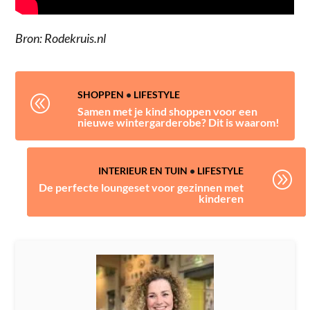
Bron: Rodekruis.nl
SHOPPEN
•
LIFESTYLE
@
Samen met je kind shoppen voor een
nieuwe wintergarderobe? Dit is waarom!
INTERIEUR EN TUIN
•
LIFESTYLE
A
De perfecte loungeset voor gezinnen met
kinderen