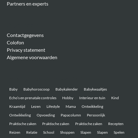
Partners en experts
Algemeen
Contactgegevens
Colofon
Privacy statement
Algemene voorwaarden
Belangrijke onderwerpen
Baby
Babyhoroscoop
Babykalender
Babykwaaltjes
Echo’s en prenatale controles
Hobby
Interieur en tuin
Kind
Kraamtijd
Lezen
Lifestyle
Mama
Ontwikkeling
Ontwikkeling
Opvoeding
Papacolumn
Persoonlijk
Praktische zaken
Praktische zaken
Praktische zaken
Recepten
Reizen
Relatie
School
Shoppen
Slapen
Slapen
Spelen