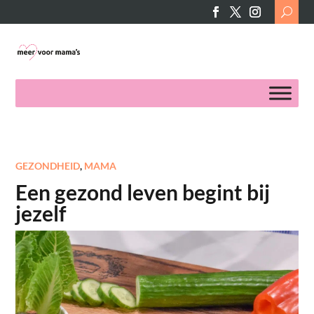
Search
for:
GEZONDHEID
,
MAMA
Een gezond leven begint bij
jezelf