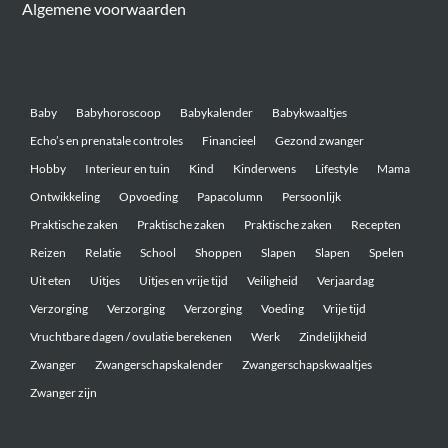
Algemene voorwaarden
Belangrijke onderwerpen
Baby
Babyhoroscoop
Babykalender
Babykwaaltjes
Echo’s en prenatale controles
Financieel
Gezond zwanger
Hobby
Interieur en tuin
Kind
Kinderwens
Lifestyle
Mama
Ontwikkeling
Opvoeding
Papacolumn
Persoonlijk
Praktische zaken
Praktische zaken
Praktische zaken
Recepten
Reizen
Relatie
School
Shoppen
Slapen
Slapen
Spelen
Uit eten
Uitjes
Uitjes en vrije tijd
Veiligheid
Verjaardag
Verzorging
Verzorging
Verzorging
Voeding
Vrije tijd
Vruchtbare dagen / ovulatie berekenen
Werk
Zindelijkheid
Zwanger
Zwangerschapskalender
Zwangerschapskwaaltjes
Zwanger zijn