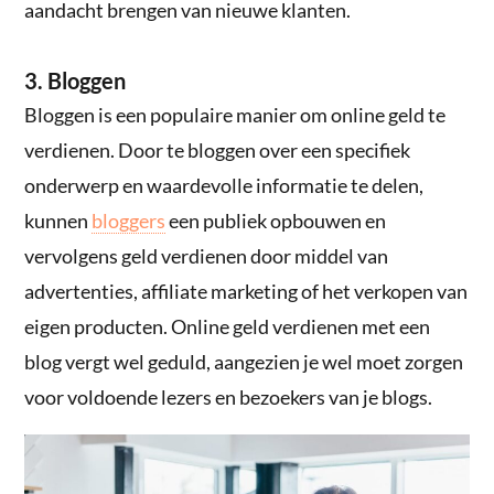
aandacht brengen van nieuwe klanten.
3. Bloggen
Bloggen is een populaire manier om online geld te
verdienen. Door te bloggen over een specifiek
onderwerp en waardevolle informatie te delen,
kunnen
bloggers
een publiek opbouwen en
vervolgens geld verdienen door middel van
advertenties, affiliate marketing of het verkopen van
eigen producten. Online geld verdienen met een
blog vergt wel geduld, aangezien je wel moet zorgen
voor voldoende lezers en bezoekers van je blogs.