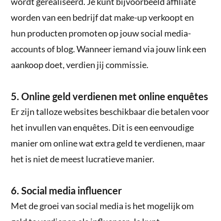
wordt gerealiseerd. Je kunt bijvoorbeeld affiliate
worden van een bedrijf dat make-up verkoopt en
hun producten promoten op jouw social media-
accounts of blog. Wanneer iemand via jouw link een
aankoop doet, verdien jij commissie.
5. Online geld verdienen met online enquêtes
Er zijn talloze websites beschikbaar die betalen voor
het invullen van enquêtes. Dit is een eenvoudige
manier om online wat extra geld te verdienen, maar
het is niet de meest lucratieve manier.
6. Social media influencer
Met de groei van social media is het mogelijk om