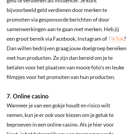
geld te verdienen als influencer. Je kunt
bijvoorbeeld geld verdienen door merken te
promoten via gesponsorde berichten of door
samenwerkingen aan te gaan met merken. Heb jij
een groot bereik via Facebook, Instagram of
TikTok
?
Dan willen bedrijven graag jouw doelgroep bereiken
met hun producten. Ze zijn dan bereid om je te
betalen voor het plaatsen van mooie foto’s en leuke
filmpjes voor het promoten van hun producten.
7. Online casino
Wanneer je van een gokje houdt en risico wilt
nemen, kun je er ook voor kiezen om je geluk te
beproeven in een online casino. Als je hier voor
kiest, is het belangrijk om een gerenommeerde