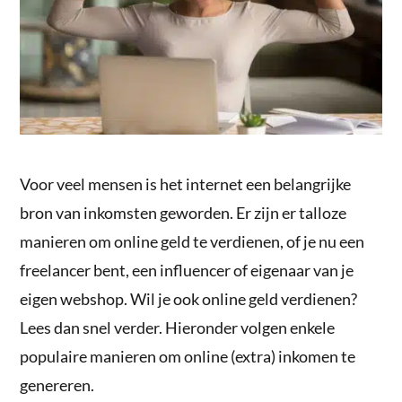
Voor veel mensen is het internet een belangrijke
bron van inkomsten geworden. Er zijn er talloze
manieren om online geld te verdienen, of je nu een
freelancer bent, een influencer of eigenaar van je
eigen webshop. Wil je ook online geld verdienen?
Lees dan snel verder. Hieronder volgen enkele
populaire manieren om online (extra) inkomen te
genereren.