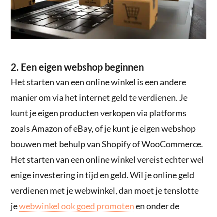
2. Een eigen webshop beginnen
Het starten van een online winkel is een andere
manier om via het internet geld te verdienen. Je
kunt je eigen producten verkopen via platforms
zoals Amazon of eBay, of je kunt je eigen webshop
bouwen met behulp van Shopify of WooCommerce.
Het starten van een online winkel vereist echter wel
enige investering in tijd en geld. Wil je online geld
verdienen met je webwinkel, dan moet je tenslotte
je
webwinkel ook goed promoten
en onder de