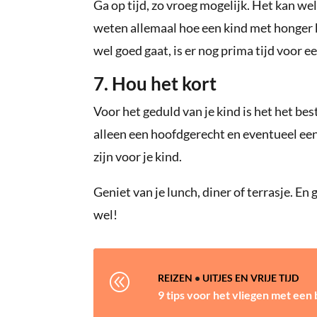
Ga op tijd, zo vroeg mogelijk. Het kan we
weten allemaal hoe een kind met honger k
wel goed gaat, is er nog prima tijd voor ee
7. Hou het kort
Voor het geduld van je kind is het het be
alleen een hoofdgerecht en eventueel een
zijn voor je kind.
Geniet van je lunch, diner of terrasje. E
wel!
@
REIZEN
•
UITJES EN VRIJE TIJD
9 tips voor het vliegen met een