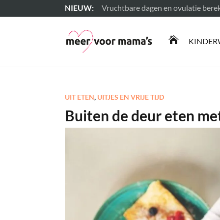
Vruchtbare dagen en ovulatie ber
Lees meer

KINDER
UIT ETEN
,
UITJES EN VRIJE TIJD
Buiten de deur eten met 