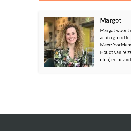
Margot
Margot woont s
achtergrond in 
MeerVoorMamas.
Houdt van reize
eten) en bevindt