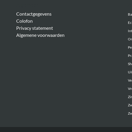
Algemeen
Be
Contactgegevens
Ba
Colofon
Ec
Privacy statement
In
Algemene voorwaarden
On
Pe
Pr
Sh
Uit
Ve
Vr
Zi
Zw
Zw