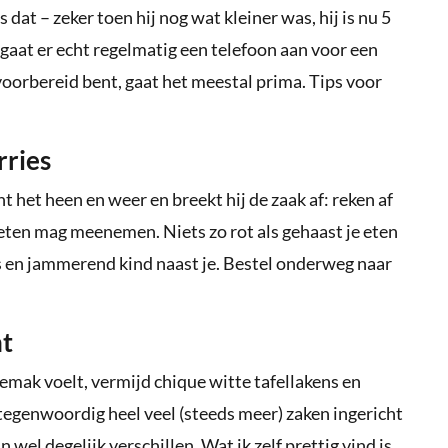
 dat – zeker toen hij nog wat kleiner was, hij is nu 5
jk gaat er echt regelmatig een telefoon aan voor een
 voorbereid bent, gaat het meestal prima. Tips voor
:
rries
cht het heen en weer en breekt hij de zaak af: reken af
 eten mag meenemen. Niets zo rot als gehaast je eten
 en jammerend kind naast je. Bestel onderweg naar
nt
gemak voelt, vermijd chique witte tafellakens en
tegenwoordig heel veel (steeds meer) zaken ingericht
 wel degelijk verschillen. Wat ik zelf prettig vind is