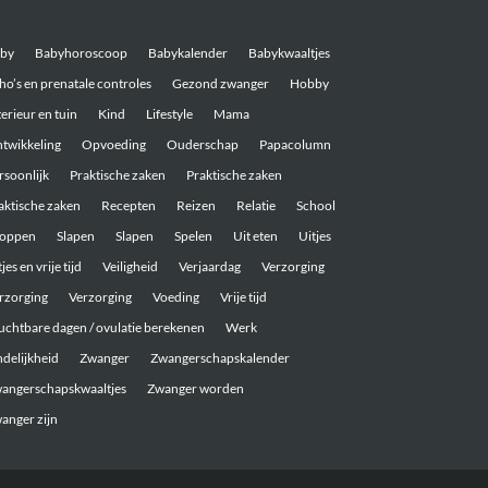
langrijke onderwerpen
by
Babyhoroscoop
Babykalender
Babykwaaltjes
ho’s en prenatale controles
Gezond zwanger
Hobby
terieur en tuin
Kind
Lifestyle
Mama
twikkeling
Opvoeding
Ouderschap
Papacolumn
rsoonlijk
Praktische zaken
Praktische zaken
aktische zaken
Recepten
Reizen
Relatie
School
oppen
Slapen
Slapen
Spelen
Uit eten
Uitjes
jes en vrije tijd
Veiligheid
Verjaardag
Verzorging
rzorging
Verzorging
Voeding
Vrije tijd
uchtbare dagen / ovulatie berekenen
Werk
ndelijkheid
Zwanger
Zwangerschapskalender
angerschapskwaaltjes
Zwanger worden
anger zijn