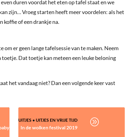
l even duren voordat het eten op tafel staat en we
an zijn… Vroeg starten heeft meer voordelen: als het
n koffie of een drankje na.
ste om er geen lange tafelsessie van te maken. Neem
 toetje. Dat toetje kan meteen een leuke beloning
n gaat het vandaag niet? Dan een volgende keer vast
A
UITJES
•
UITJES EN VRIJE TIJD
 baby
In de wolken festival 2019