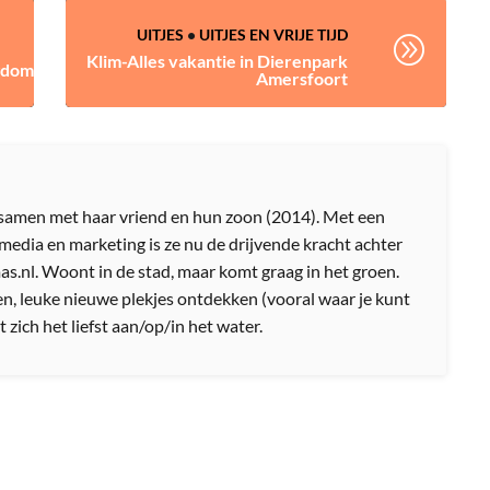
UITJES
•
UITJES EN VRIJE TIJD
A
Klim-Alles vakantie in Dierenpark
ngdom
Amersfoort
amen met haar vriend en hun zoon (2014). Met een
media en marketing is ze nu de drijvende kracht achter
nl. Woont in de stad, maar komt graag in het groen.
n, leuke nieuwe plekjes ontdekken (vooral waar je kunt
 zich het liefst aan/op/in het water.