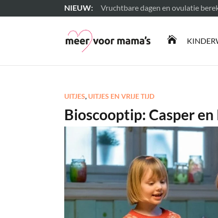
Vruchtbare dagen en ovulatie ber
Lees meer

KINDER
UITJES
,
UITJES EN VRIJE TIJD
Bioscooptip: Casper e