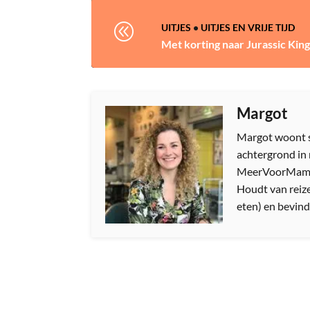
@
UITJES
•
UITJES EN VRIJE TIJD
Met korting naar Jurassic Ki
Margot
Margot woont s
achtergrond in 
MeerVoorMamas.
Houdt van reize
eten) en bevindt