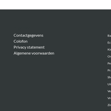
Algemeen
Be
Contactgegevens
Ba
Colofon
Ec
Privacy statement
Ki
Algemene voorwaarden
On
Pe
Pr
Sh
Uit
Ve
Vr
Zi