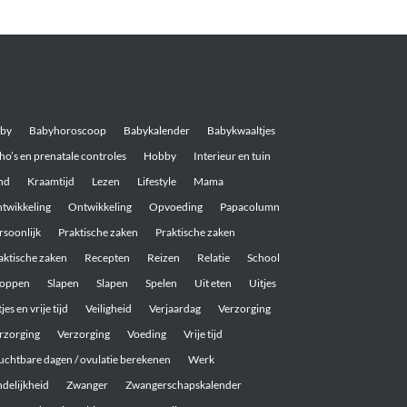
langrijke onderwerpen
by
Babyhoroscoop
Babykalender
Babykwaaltjes
ho’s en prenatale controles
Hobby
Interieur en tuin
nd
Kraamtijd
Lezen
Lifestyle
Mama
twikkeling
Ontwikkeling
Opvoeding
Papacolumn
rsoonlijk
Praktische zaken
Praktische zaken
aktische zaken
Recepten
Reizen
Relatie
School
oppen
Slapen
Slapen
Spelen
Uit eten
Uitjes
jes en vrije tijd
Veiligheid
Verjaardag
Verzorging
rzorging
Verzorging
Voeding
Vrije tijd
uchtbare dagen / ovulatie berekenen
Werk
ndelijkheid
Zwanger
Zwangerschapskalender