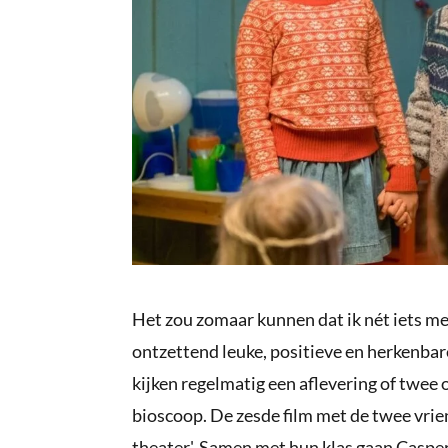
Het zou zomaar kunnen dat ik nét iets me
ontzettend leuke, positieve en herkenba
kijken regelmatig een aflevering of twee o
bioscoop. De zesde film met de twee vri
theater'. Samen met hun klas gaan Caspe