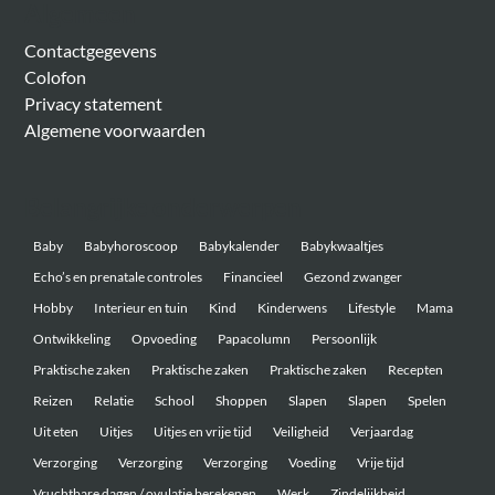
Algemeen
Contactgegevens
Colofon
Privacy statement
Algemene voorwaarden
Belangrijke onderwerpen
Baby
Babyhoroscoop
Babykalender
Babykwaaltjes
Echo’s en prenatale controles
Financieel
Gezond zwanger
Hobby
Interieur en tuin
Kind
Kinderwens
Lifestyle
Mama
Ontwikkeling
Opvoeding
Papacolumn
Persoonlijk
Praktische zaken
Praktische zaken
Praktische zaken
Recepten
Reizen
Relatie
School
Shoppen
Slapen
Slapen
Spelen
Uit eten
Uitjes
Uitjes en vrije tijd
Veiligheid
Verjaardag
Verzorging
Verzorging
Verzorging
Voeding
Vrije tijd
Vruchtbare dagen / ovulatie berekenen
Werk
Zindelijkheid