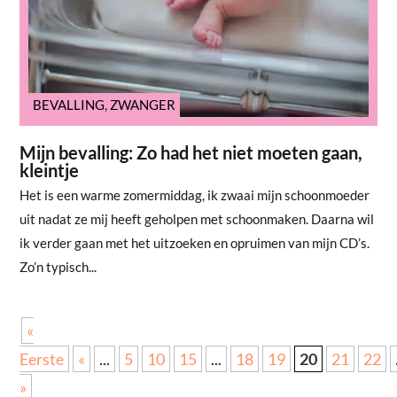
BEVALLING
,
ZWANGER
Mijn bevalling: Zo had het niet moeten gaan,
kleintje
Het is een warme zomermiddag, ik zwaai mijn schoonmoeder
uit nadat ze mij heeft geholpen met schoonmaken. Daarna wil
ik verder gaan met het uitzoeken en opruimen van mijn CD’s.
Zo’n typisch...
«
Eerste
«
...
5
10
15
...
18
19
20
21
22
»