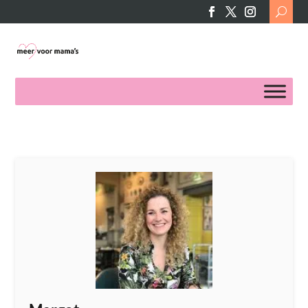
Search
for: