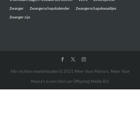
Zwanger
Zwangerschapskalender
Zwangerschapskwaaltjes
Zwanger zijn
Alle rechten voorbehouden © 2021 Meer Voor Mama’s. Meer Voor
Mama's is een titel van Offspring Media B.V.