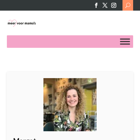
Search
for: