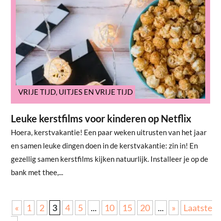
VRIJE TIJD
,
UITJES EN VRIJE TIJD
Leuke kerstfilms voor kinderen op Netflix
Hoera, kerstvakantie! Een paar weken uitrusten van het jaar
en samen leuke dingen doen in de kerstvakantie: zin in! En
gezellig samen kerstfilms kijken natuurlijk. Installeer je op de
bank met thee,...
«
1
2
3
4
5
...
10
15
20
...
»
Laatste