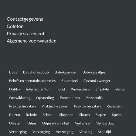
Algemeen
Contactgegevens
Colofon
Privacy statement
Algemene voorwaarden
Belangrijke onderwerpen
Baby
Babyhoroscoop
Babykalender
Babykwaaltjes
Echo’s en prenatale controles
Financieel
Gezond zwanger
Hobby
Interieur en tuin
Kind
Kinderwens
Lifestyle
Mama
Ontwikkeling
Opvoeding
Papacolumn
Persoonlijk
Praktische zaken
Praktische zaken
Praktische zaken
Recepten
Reizen
Relatie
School
Shoppen
Slapen
Slapen
Spelen
Uit eten
Uitjes
Uitjes en vrije tijd
Veiligheid
Verjaardag
Verzorging
Verzorging
Verzorging
Voeding
Vrije tijd