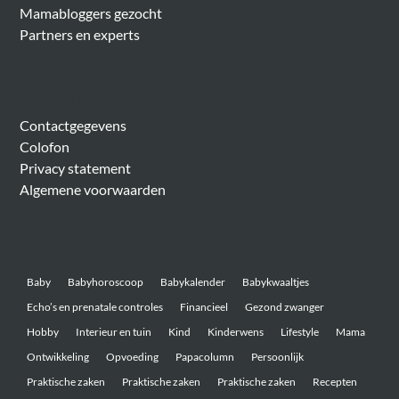
Mamabloggers gezocht
Partners en experts
Algemeen
Contactgegevens
Colofon
Privacy statement
Algemene voorwaarden
Belangrijke onderwerpen
Baby
Babyhoroscoop
Babykalender
Babykwaaltjes
Echo’s en prenatale controles
Financieel
Gezond zwanger
Hobby
Interieur en tuin
Kind
Kinderwens
Lifestyle
Mama
Ontwikkeling
Opvoeding
Papacolumn
Persoonlijk
Praktische zaken
Praktische zaken
Praktische zaken
Recepten