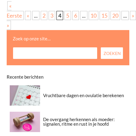
«
Eerste
«
...
2
3
4
5
6
...
10
15
20
...
»
»
Zoek op onze site…
Recente berichten
Vruchtbare dagen en ovulatie berekenen
De overgang herkennen als moeder:
signalen, ritme en rust in je hoofd