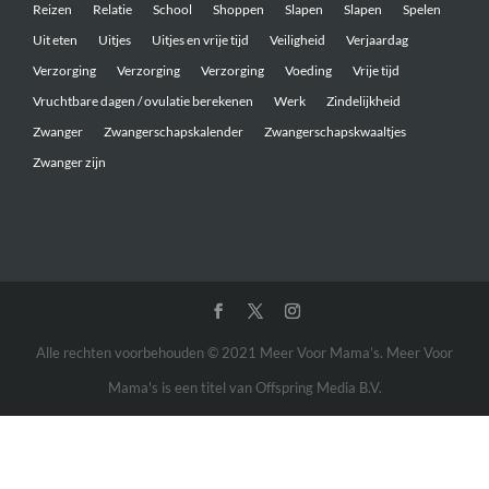
Reizen
Relatie
School
Shoppen
Slapen
Slapen
Spelen
Uit eten
Uitjes
Uitjes en vrije tijd
Veiligheid
Verjaardag
Verzorging
Verzorging
Verzorging
Voeding
Vrije tijd
Vruchtbare dagen / ovulatie berekenen
Werk
Zindelijkheid
Zwanger
Zwangerschapskalender
Zwangerschapskwaaltjes
Zwanger zijn
Alle rechten voorbehouden © 2021 Meer Voor Mama’s. Meer Voor
Mama's is een titel van Offspring Media B.V.