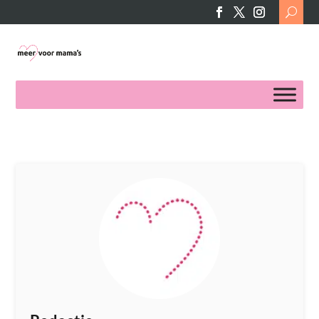
Search
for: