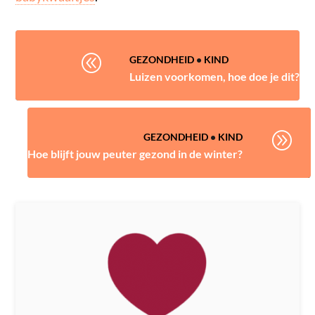
@
GEZONDHEID
•
KIND
Luizen voorkomen, hoe doe je dit?
A
GEZONDHEID
•
KIND
Hoe blijft jouw peuter gezond in de winter?