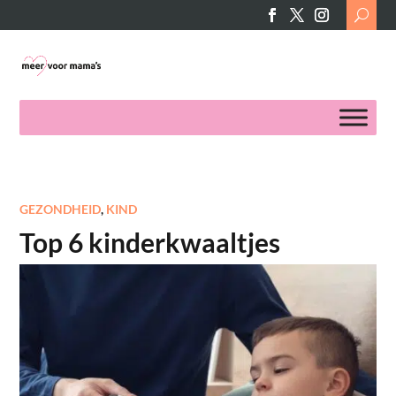
Search
for:
GEZONDHEID
,
KIND
Top 6 kinderkwaaltjes