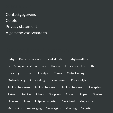
Algemeen
Contactgegevens
Colofon
Privacy statement
Algemene voorwaarden
Belangrijke onderwerpen
Baby
Babyhoroscoop
Babykalender
Babykwaaltjes
Echo’s en prenatale controles
Hobby
Interieur en tuin
Kind
Kraamtijd
Lezen
Lifestyle
Mama
Ontwikkeling
Ontwikkeling
Opvoeding
Papacolumn
Persoonlijk
Praktische zaken
Praktische zaken
Praktische zaken
Recepten
Reizen
Relatie
School
Shoppen
Slapen
Slapen
Spelen
Uit eten
Uitjes
Uitjes en vrije tijd
Veiligheid
Verjaardag
Verzorging
Verzorging
Verzorging
Voeding
Vrije tijd