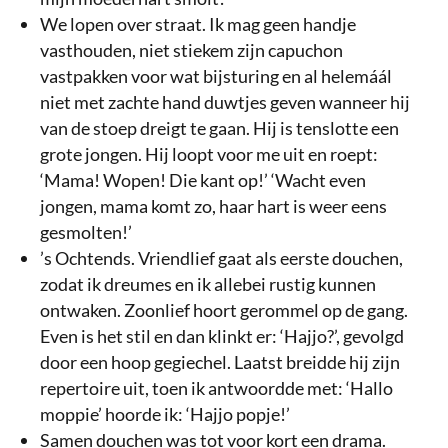
We lopen over straat. Ik mag geen handje
vasthouden, niet stiekem zijn capuchon
vastpakken voor wat bijsturing en al helemáál
niet met zachte hand duwtjes geven wanneer hij
van de stoep dreigt te gaan. Hij is tenslotte een
grote jongen. Hij loopt voor me uit en roept:
‘Mama! Wopen! Die kant op!’ ‘Wacht even
jongen, mama komt zo, haar hart is weer eens
gesmolten!’
’s Ochtends. Vriendlief gaat als eerste douchen,
zodat ik dreumes en ik allebei rustig kunnen
ontwaken. Zoonlief hoort gerommel op de gang.
Even is het stil en dan klinkt er: ‘Hajjo?’, gevolgd
door een hoop gegiechel. Laatst breidde hij zijn
repertoire uit, toen ik antwoordde met: ‘Hallo
moppie’ hoorde ik: ‘Hajjo popje!’
Samen douchen was tot voor kort een drama.