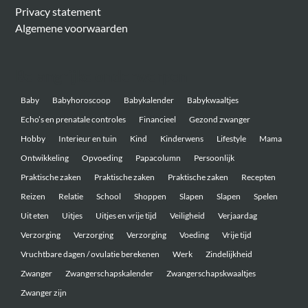
Privacy statement
Algemene voorwaarden
Belangrijke onderwerpen
Baby
Babyhoroscoop
Babykalender
Babykwaaltjes
Echo’s en prenatale controles
Financieel
Gezond zwanger
Hobby
Interieur en tuin
Kind
Kinderwens
Lifestyle
Mama
Ontwikkeling
Opvoeding
Papacolumn
Persoonlijk
Praktische zaken
Praktische zaken
Praktische zaken
Recepten
Reizen
Relatie
School
Shoppen
Slapen
Slapen
Spelen
Uit eten
Uitjes
Uitjes en vrije tijd
Veiligheid
Verjaardag
Verzorging
Verzorging
Verzorging
Voeding
Vrije tijd
Vruchtbare dagen / ovulatie berekenen
Werk
Zindelijkheid
Zwanger
Zwangerschapskalender
Zwangerschapskwaaltjes
Zwanger zijn