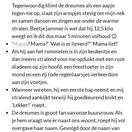
Tegenwoordig klimt de dreumes als een aapje
tegen me op, slaat zijn armpjes stevig om mijn nek
en samen dansen en zingen we onder de warme
stralen. Beetje jammer is wel dat hij 12,5 kilo
weegt en ik dit dus maar 5 minuten volhoud 😉
‘
Mama
? Mama?’ ‘Wat is er lieverd?’ ‘Mama lief!’
Als hij aan het rommelen is in zijn keukentje en
dan ineens stralend voor me opduikt met een roze
diadeem op zijn hoofd, een feesttoeter in zijn
mond en een zij rode regenlaarsjes verkeerdom
aan zijn voetjes.
Wanneer we eten, hij een eerste hap neemt en mij
stralend aankijkt terwijl hij goedkeurend knikt en
‘Lekker!’ roept.
De dreumes is groot fan van onze buurvrouw. Als
je hem vraagt wie er naast ons woont, roept hij vol
overgave haar naam. Gevolgd door de naam van