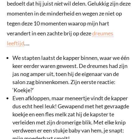
bedoelt dat hij juist
niet
wil delen. Gelukkig zijn deze
momenten in de minderheid en wegen ze niet op
tegen deze 10 momenten waarop mijn hart
verandert in een zachte brij op deze
dreumes
leeftijd
….
We stapten laatst de kapper binnen, waar we één
keer eerder waren geweest. De dreumes had zijn
jas nog amper uit, toen hij de eigenaar van de
salon zag binnenkomen. Zijn eerste reactie:
‘Koekje?’
Even afkloppen, maar meneertje vindt de kapper
dus echt heel leuk! Gewapend met het gevraagde
koekje en een fles melk zat hij de kapster te
verleiden met zijn dromerige blik. Met elke knip
verdween er een stukje baby van hem, je snapt:
mijn moederhart smolt!