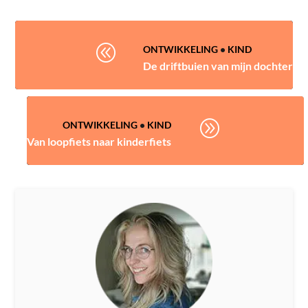
@
ONTWIKKELING
•
KIND
De driftbuien van mijn dochter
A
ONTWIKKELING
•
KIND
Van loopfiets naar kinderfiets