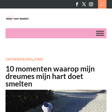
Search
for:
ONTWIKKELING
,
KIND
10 momenten waarop mijn
dreumes mijn hart doet
smelten