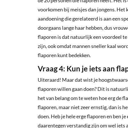
de 20 personen die flaporen heeft. Het is
voorkomen bij meisjes dan jongens. Het k
aandoening die gerelateerd is aan een spe
doorgaans lange haar hebben, dus vrouwen
flaporen is dat natuurlijk een voordeel 
zijn, ook omdat mannen sneller kaal word
flaporen kunt bedekken.
Vraag 4: Kun je iets aan fl
Uiteraard! Maar dat wist je hoogstwaarschi
flaporen willen gaan doen? Dit is natuurli
het van belang om te weten hoe erg de fla
flaporen, maar niet zeer ernstig, dan is h
doen. Heb je hele erge flaporen en ben je
daarentegen verstandig zijn om wel iets a