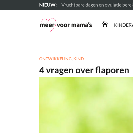
Vruchtbare dagen en ovulatie ber
Lees meer

KINDER
ONTWIKKELING
,
KIND
4 vragen over flaporen