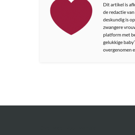
Dit artikel is 
de redactie va
deskundig is op
zwangere vrouw
platform met b
gelukkige baby’
overgenomen e
Over Meer Voor Mama’s