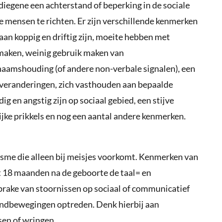
egene een achterstand of beperking in de sociale
 mensen te richten. Er zijn verschillende kenmerken
aan koppig en driftig zijn, moeite hebben met
 maken, weinig gebruik maken van
haamshouding (of andere non-verbale signalen), een
 veranderingen, zich vasthouden aan bepaalde
ig en angstig zijn op sociaal gebied, een stijve
ijke prikkels en nog een aantal andere kenmerken.
isme die alleen bij meisjes voorkomt. Kenmerken van
ot 18 maanden na de geboorte de taal= en
sprake van stoornissen op sociaal of communicatief
andbewegingen optreden. Denk hierbij aan
en of wringen.