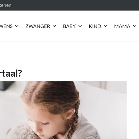
ekenen
WENS
ZWANGER
BABY
KIND
MAMA
rtaal?