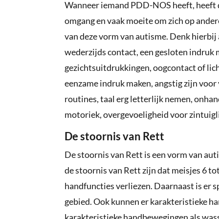
Wanneer iemand PDD-NOS heeft, heeft di
omgang en vaak moeite om zich op andere
van deze vorm van autisme. Denk hierbij 
wederzijds contact, een gesloten indruk
gezichtsuitdrukkingen, oogcontact of lic
eenzame indruk maken, angstig zijn voor
routines, taal erg letterlijk nemen, onhand
motoriek, overgevoeligheid voor zintuigl
De stoornis van Rett
De stoornis van Rett is een vorm van aut
de stoornis van Rett zijn dat meisjes 6 t
handfuncties verliezen. Daarnaast is er 
gebied. Ook kunnen er karakteristieke h
karakteristieke handbewegingen als wass