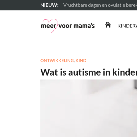
Vruchtbare dagen en ovulatie ber
Lees meer

KINDER
ONTWIKKELING
,
KIND
Wat is autisme in kinde