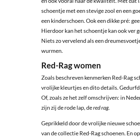
en ook vooral naar de kwaliteit. Met dat l
schoentje met een stevige zool en een goe
een kinderschoen. Ook een dikke pré: gee
Hierdoor kan het schoentje kan ook ver ge
Niets zo vervelend als een dreumesvoetje
wurmen.
Red-Rag women
Zoals beschreven kenmerken Red-Rag scho
vrolijke kleurtjes en dito details. Gedurf
Of, zoals ze het zelf omschrijven: in Ned
zijn zij de rode lap, de
red rag
.
Geprikkeld door de vrolijke nieuwe schoe
van de collectie Red-Rag schoenen. En op 