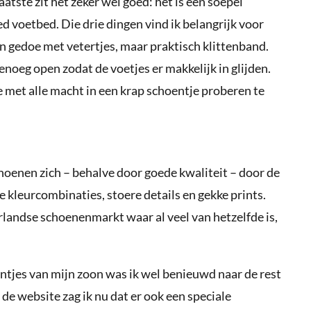
aatste zit het zeker wel goed: het is een soepel
d voetbed. Die drie dingen vind ik belangrijk voor
n gedoe met vetertjes, maar praktisch klittenband.
noeg open zodat de voetjes er makkelijk in glijden.
 met alle macht in een krap schoentje proberen te
enen zich – behalve door goede kwaliteit – door de
de kleurcombinaties, stoere details en gekke prints.
erlandse schoenenmarkt waar al veel van hetzelfde is,
ntjes van mijn zoon was ik wel benieuwd naar de rest
de website zag ik nu dat er ook een speciale