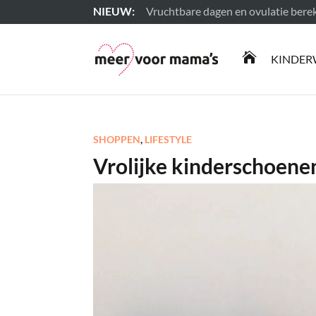
Vruchtbare dagen en ovulatie ber
Lees meer

KINDER
SHOPPEN
,
LIFESTYLE
Vrolijke kinderschoene