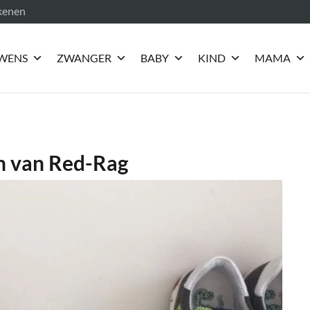
ekenen
WENS
ZWANGER
BABY
KIND
MAMA
n van Red-Rag