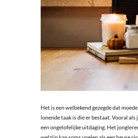
Het is een welbekend gezegde dat moede
lonende taak is die er bestaat. Vooral als
een ongelofelijke uitdaging. Het jonglere
welzijn kan soms voelen als een heuse cir