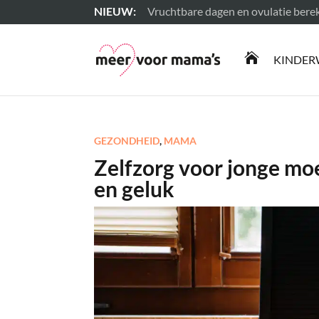
Vruchtbare dagen en ovulatie ber
Lees meer

KINDER
GEZONDHEID
,
MAMA
Zelfzorg voor jonge mo
en geluk