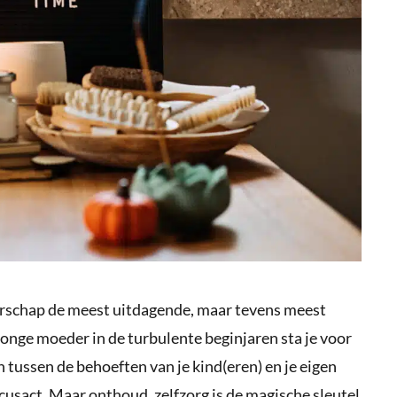
rschap de meest uitdagende, maar tevens meest
 jonge moeder in de turbulente beginjaren sta je voor
n tussen de behoeften van je kind(eren) en je eigen
cusact. Maar onthoud, zelfzorg is de magische sleutel