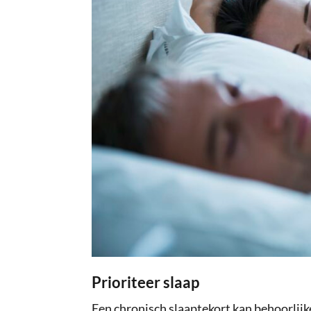
Prioriteer slaap
Een chronisch slaaptekort kan behoorlijk