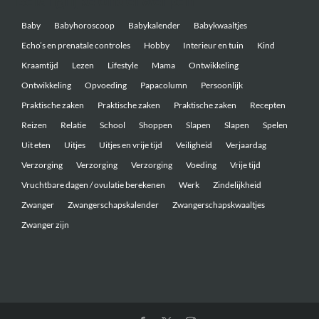
Belangrijke onderwerpen
Baby
Babyhoroscoop
Babykalender
Babykwaaltjes
Echo’s en prenatale controles
Hobby
Interieur en tuin
Kind
Kraamtijd
Lezen
Lifestyle
Mama
Ontwikkeling
Ontwikkeling
Opvoeding
Papacolumn
Persoonlijk
Praktische zaken
Praktische zaken
Praktische zaken
Recepten
Reizen
Relatie
School
Shoppen
Slapen
Slapen
Spelen
Uit eten
Uitjes
Uitjes en vrije tijd
Veiligheid
Verjaardag
Verzorging
Verzorging
Verzorging
Voeding
Vrije tijd
Vruchtbare dagen / ovulatie berekenen
Werk
Zindelijkheid
Zwanger
Zwangerschapskalender
Zwangerschapskwaaltjes
Zwanger zijn