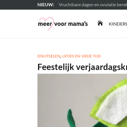
Vruchtbare dagen en ovulatie ber
Lees meer

KINDER
KNUTSELEN
,
UITJES EN VRIJE TIJD
Feestelijk verjaardagsk