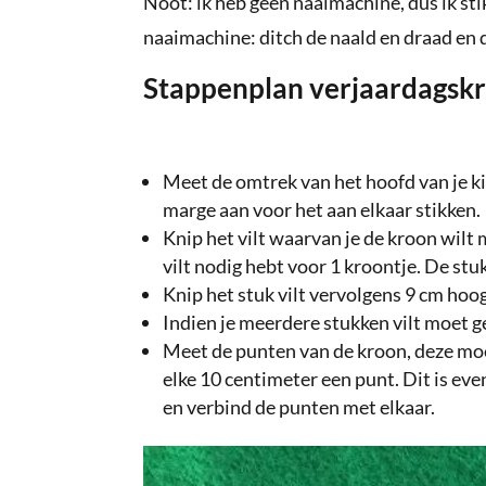
Noot: ik heb geen naaimachine, dus ik sti
naaimachine: ditch de naald en draad en 
Stappenplan verjaardagsk
Meet de omtrek van het hoofd van je k
marge aan voor het aan elkaar stikken.
Knip het vilt waarvan je de kroon wilt
vilt nodig hebt voor 1 kroontje. De stu
Knip het stuk vilt vervolgens 9 cm hoog
Indien je meerdere stukken vilt moet g
Meet de punten van de kroon, deze moet
elke 10 centimeter een punt. Dit is ev
en verbind de punten met elkaar.