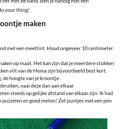
k het met de hand. Ben je handig met een
do your thing!
roontje maken
ind met een meetlint. Houd ongeveer 10 centimeter
 maken op maat. Het kan zijn dat je meerdere stukken
kken vilt van de Hema zijn bijvoorbeeld best kort.
, de hoogte van je kroontje.
ebruiken, naai deze dan aan elkaar
en steeds op gelijke afstand van elkaar zijn. Ik had
en puzzelen en goed meten! Zet puntjes met een pen