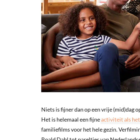
Niets is fijner dan op een vrije (mid)dag o
Het is helemaal een fijne
activiteit als he
familiefilms voor het hele gezin. Verfilm
Roald Dahl tot pareltjes van Nederland