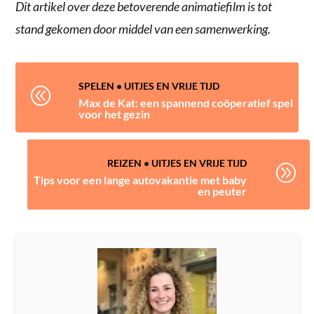
Dit artikel over deze betoverende animatiefilm is tot
stand gekomen door middel van een samenwerking.
SPELEN
•
UITJES EN VRIJE TIJD
@
Max de Kat: een spannend coöperatief spel
voor het gezin
REIZEN
•
UITJES EN VRIJE TIJD
A
Tips voor een lange autovakantie met baby
en peuter