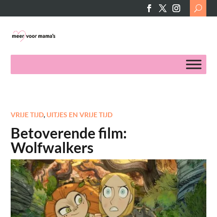
Search
for:
VRIJE TIJD
,
UITJES EN VRIJE TIJD
Betoverende film:
Wolfwalkers