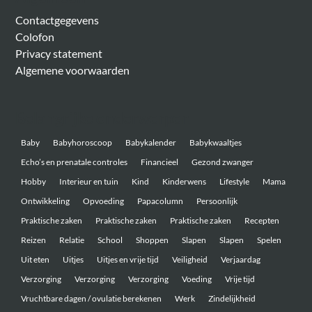
Contactgegevens
Colofon
Privacy statement
Algemene voorwaarden
Belangrijke onderwerpen
Baby
Babyhoroscoop
Babykalender
Babykwaaltjes
Echo’s en prenatale controles
Financieel
Gezond zwanger
Hobby
Interieur en tuin
Kind
Kinderwens
Lifestyle
Mama
Ontwikkeling
Opvoeding
Papacolumn
Persoonlijk
Praktische zaken
Praktische zaken
Praktische zaken
Recepten
Reizen
Relatie
School
Shoppen
Slapen
Slapen
Spelen
Uit eten
Uitjes
Uitjes en vrije tijd
Veiligheid
Verjaardag
Verzorging
Verzorging
Verzorging
Voeding
Vrije tijd
Vruchtbare dagen / ovulatie berekenen
Werk
Zindelijkheid