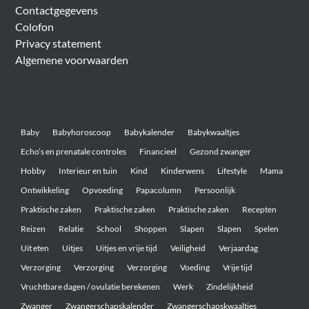
Contactgegevens
Colofon
Privacy statement
Algemene voorwaarden
Belangrijke onderwerpen
Baby
Babyhoroscoop
Babykalender
Babykwaaltjes
Echo’s en prenatale controles
Financieel
Gezond zwanger
Hobby
Interieur en tuin
Kind
Kinderwens
Lifestyle
Mama
Ontwikkeling
Opvoeding
Papacolumn
Persoonlijk
Praktische zaken
Praktische zaken
Praktische zaken
Recepten
Reizen
Relatie
School
Shoppen
Slapen
Slapen
Spelen
Uit eten
Uitjes
Uitjes en vrije tijd
Veiligheid
Verjaardag
Verzorging
Verzorging
Verzorging
Voeding
Vrije tijd
Vruchtbare dagen / ovulatie berekenen
Werk
Zindelijkheid
Zwanger
Zwangerschapskalender
Zwangerschapskwaaltjes