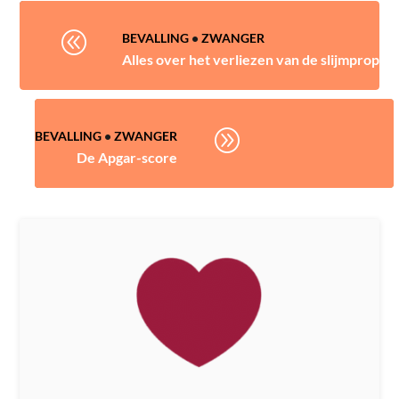
@
BEVALLING
•
ZWANGER
Alles over het verliezen van de slijmprop
A
BEVALLING
•
ZWANGER
De Apgar-score