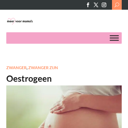
Search
for:
ZWANGER
,
ZWANGER ZIJN
Oestrogeen