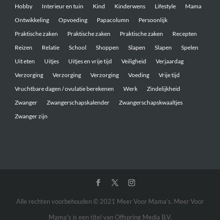
Hobby
Interieur en tuin
Kind
Kinderwens
Lifestyle
Mama
Ontwikkeling
Opvoeding
Papacolumn
Persoonlijk
Praktische zaken
Praktische zaken
Praktische zaken
Recepten
Reizen
Relatie
School
Shoppen
Slapen
Slapen
Spelen
Uit eten
Uitjes
Uitjes en vrije tijd
Veiligheid
Verjaardag
Verzorging
Verzorging
Verzorging
Voeding
Vrije tijd
Vruchtbare dagen / ovulatie berekenen
Werk
Zindelijkheid
Zwanger
Zwangerschapskalender
Zwangerschapskwaaltjes
Zwanger zijn
Alle rechten voorbehouden © 2021 Meer Voor Mama’s. Meer Voor
Mama's is een titel van Offspring Media B.V.