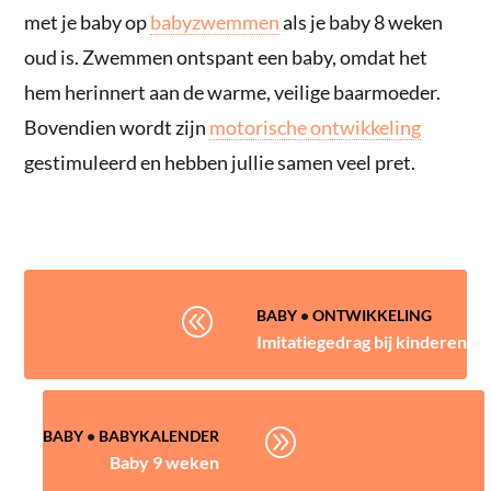
met je baby op
babyzwemmen
als je baby 8 weken
oud is. Zwemmen ontspant een baby, omdat het
hem herinnert aan de warme, veilige baarmoeder.
Bovendien wordt zijn
motorische ontwikkeling
gestimuleerd en hebben jullie samen veel pret.
@
BABY
•
ONTWIKKELING
Imitatiegedrag bij kinderen
A
BABY
•
BABYKALENDER
Baby 9 weken