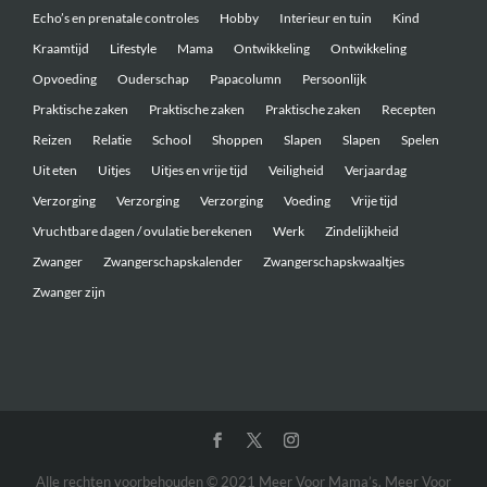
Echo’s en prenatale controles
Hobby
Interieur en tuin
Kind
Kraamtijd
Lifestyle
Mama
Ontwikkeling
Ontwikkeling
Opvoeding
Ouderschap
Papacolumn
Persoonlijk
Praktische zaken
Praktische zaken
Praktische zaken
Recepten
Reizen
Relatie
School
Shoppen
Slapen
Slapen
Spelen
Uit eten
Uitjes
Uitjes en vrije tijd
Veiligheid
Verjaardag
Verzorging
Verzorging
Verzorging
Voeding
Vrije tijd
Vruchtbare dagen / ovulatie berekenen
Werk
Zindelijkheid
Zwanger
Zwangerschapskalender
Zwangerschapskwaaltjes
Zwanger zijn
Alle rechten voorbehouden © 2021 Meer Voor Mama’s. Meer Voor