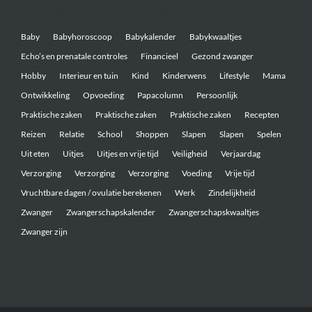
Belangrijke onderwerpen
Baby
Babyhoroscoop
Babykalender
Babykwaaltjes
Echo’s en prenatale controles
Financieel
Gezond zwanger
Hobby
Interieur en tuin
Kind
Kinderwens
Lifestyle
Mama
Ontwikkeling
Opvoeding
Papacolumn
Persoonlijk
Praktische zaken
Praktische zaken
Praktische zaken
Recepten
Reizen
Relatie
School
Shoppen
Slapen
Slapen
Spelen
Uit eten
Uitjes
Uitjes en vrije tijd
Veiligheid
Verjaardag
Verzorging
Verzorging
Verzorging
Voeding
Vrije tijd
Vruchtbare dagen / ovulatie berekenen
Werk
Zindelijkheid
Zwanger
Zwangerschapskalender
Zwangerschapskwaaltjes
Zwanger zijn