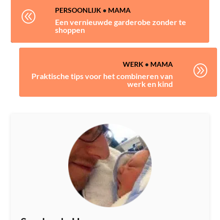
PERSOONLIJK
•
MAMA
@
Een vernieuwde garderobe zonder te
shoppen
WERK
•
MAMA
A
Praktische tips voor het combineren van
werk en kind