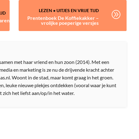
LEZEN
•
UITJES EN VRIJE TIJD
A
IJD
Prentenboek De Koffiekakker –
aren
vrolijke poeperige versjes
amen met haar vriend en hun zoon (2014). Met een
media en marketing is ze nu de drijvende kracht achter
nl. Woont in de stad, maar komt graag in het groen.
n, leuke nieuwe plekjes ontdekken (vooral waar je kunt
 zich het liefst aan/op/in het water.