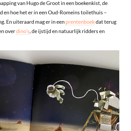
napping van Hugo de Groot in een boekenkist, de
nd en hoe het er in een Oud-Romeins toilethuis –
ing. En uiteraard mag er in een
prentenboek
dat terug
ken over
dino’s
, de ijstijd en natuurlijk ridders en