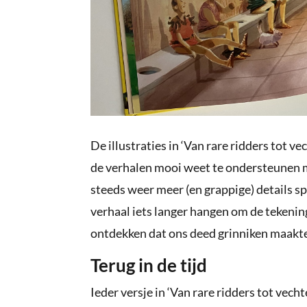
De illustraties in ‘Van rare ridders tot v
de verhalen mooi weet te ondersteunen me
steeds weer meer (en grappige) details spo
verhaal iets langer hangen om de tekening
ontdekken dat ons deed grinniken maakte
Terug in de tijd
Ieder versje in ‘Van rare ridders tot vec