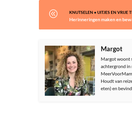
@
KNUTSELEN
•
UITJES EN VRIJE T
Herinneringen maken en bew
Margot
Margot woont s
achtergrond in 
MeerVoorMamas.
Houdt van reize
eten) en bevindt