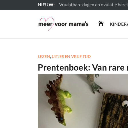
Vruchtbare dagen en ovulatie ber
Lees meer

KINDER
LEZEN
,
UITJES EN VRIJE TIJD
Prentenboek: Van rare 