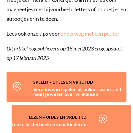
magneetjes met bijvoorbeeld letters of poppetjes en
autootjes erin te doen.
Lees ook onze tips voor
onderweg met een peuter
Dit artikel is gepubliceerd op 18 mei 2023 en geüpdatet
op 17 februari 2025
SPELEN
•
UITJES EN VRIJE TIJD
@
Verantwoord spelen bij online casino’s: dit
moet je weten over winkansen
A
LEZEN
•
UITJES EN VRIJE TIJD
Leuke luisterboeken voor kinderen