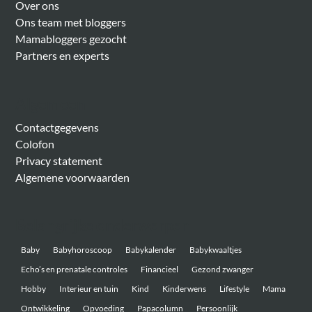
Over ons
Ons team met bloggers
Mamabloggers gezocht
Partners en experts
Algemeen
Contactgegevens
Colofon
Privacy statement
Algemene voorwaarden
Belangrijke onderwerpen
Baby
Babyhoroscoop
Babykalender
Babykwaaltjes
Echo’s en prenatale controles
Financieel
Gezond zwanger
Hobby
Interieur en tuin
Kind
Kinderwens
Lifestyle
Mama
Ontwikkeling
Opvoeding
Papacolumn
Persoonlijk