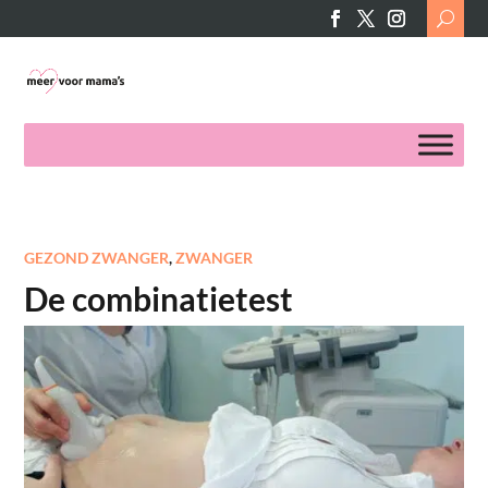
Search
for:
GEZOND ZWANGER
,
ZWANGER
De combinatietest