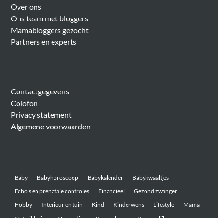
Over ons
Ons team met bloggers
Mamabloggers gezocht
Partners en experts
Algemeen
Contactgegevens
Colofon
Privacy statement
Algemene voorwaarden
Belangrijke onderwerpen
Baby
Babyhoroscoop
Babykalender
Babykwaaltjes
Echo’s en prenatale controles
Financieel
Gezond zwanger
Hobby
Interieur en tuin
Kind
Kinderwens
Lifestyle
Mama