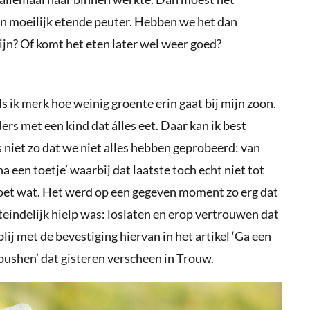
n moeilijk etende peuter. Hebben we het dan
ijn? Of komt het eten later wel weer goed?
.
ls ik merk hoe weinig groente erin gaat bij mijn zoon.
ers met een kind dat álles eet. Daar kan ik best
is niet zo dat we niet alles hebben geprobeerd: van
a een toetje’ waarbij dat laatste toch echt niet tot
oet wat. Het werd op een gegeven moment zo erg dat
teindelijk hielp was: loslaten en erop vertrouwen dat
ij met de bevestiging hiervan in het artikel ‘Ga een
 pushen’ dat gisteren verscheen in Trouw.