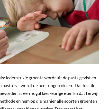
uis: ieder stukje groente wordt uit de pasta gevist en
en pasta is – wordt de neus opgetrokken. ‘Dat lust ik
 geworden, is een nogal kieskeurige eter. En dat terwijl
methode en hem op die manier alle soorten groenten
 állemaal naar binnen werkte. Dan moest het