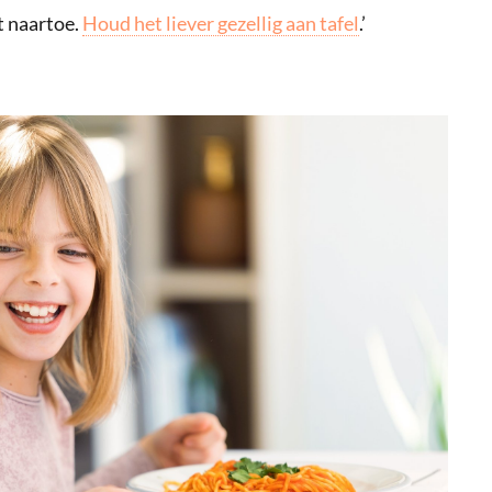
t naartoe.
Houd het liever gezellig aan tafel
.’