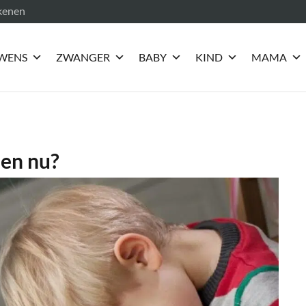
ekenen
WENS
ZWANGER
BABY
KIND
MAMA
 en nu?