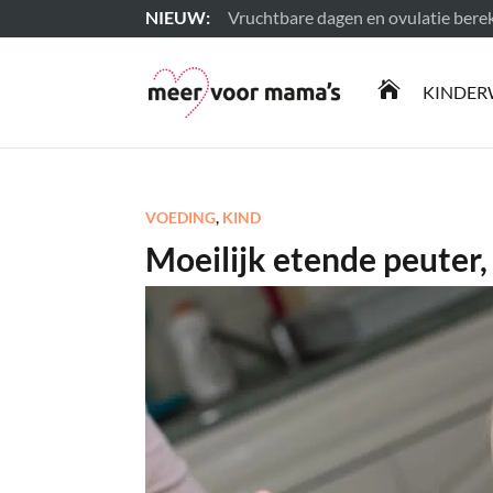
Vruchtbare dagen en ovulatie ber
Lees meer

KINDER
VOEDING
,
KIND
Moeilijk etende peuter,