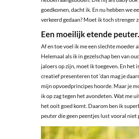
goedkomen, dacht ik. En nu hebben we ee
verkeerd gedaan? Moet ik toch strenger z
Een moeilijk etende peuter
Af en toe voel ik me een slechte moeder a
Helemaal als ik in gezelschap ben van oud
jaloers op zijn, moet ik toegeven. En het 
creatief presenteren tot ‘dan mag je daarn
mijn opvoedprincipes hoorde. Maar je m
ik op zag tegen het avondeten. Wat me ui
het ooit goed komt. Daarom ben ik superbl
peuter die geen peentjes lust vooral niet