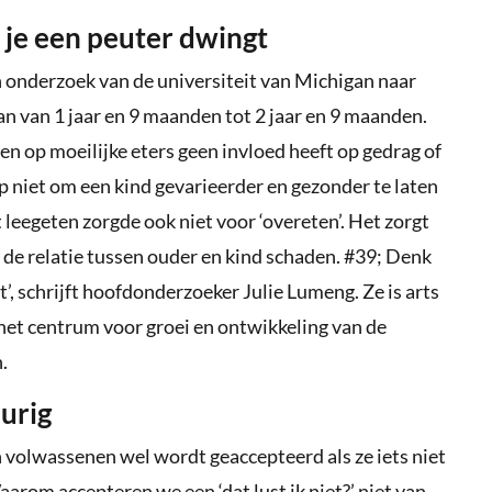
 je een peuter dwingt
en onderzoek van de universiteit van Michigan naar
van van 1 jaar en 9 maanden tot 2 jaar en 9 maanden.
nen op moeilijke eters geen invloed heeft op gedrag of
p niet om een kind gevarieerder en gezonder te laten
t leegeten zorgde ook niet voor ‘overeten’. Het zorgt
 de relatie tussen ouder en kind schaden. #39; Denk
’, schrijft hoofdonderzoeker Julie Lumeng. Ze is arts
 het centrum voor groei en ontwikkeling van de
.
eurig
 volwassenen wel wordt geaccepteerd als ze iets niet
aarom accepteren we een ‘dat lust ik niet?’ niet van