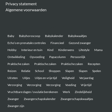
Privacy statement
Algemene voorwaarden
Belangrijke onderwerpen
Baby
Babyhoroscoop
Babykalender
Babykwaaltjes
Echo’s en prenatale controles
Financieel
Gezond zwanger
Hobby
Interieur en tuin
Kind
Kinderwens
Lifestyle
Mama
Ontwikkeling
Opvoeding
Papacolumn
Persoonlijk
Praktische zaken
Praktische zaken
Praktische zaken
Recepten
Reizen
Relatie
School
Shoppen
Slapen
Slapen
Spelen
Uit eten
Uitjes
Uitjes en vrije tijd
Veiligheid
Verjaardag
Verzorging
Verzorging
Verzorging
Voeding
Vrije tijd
Vruchtbare dagen / ovulatie berekenen
Werk
Zindelijkheid
Zwanger
Zwangerschapskalender
Zwangerschapskwaaltjes
Zwanger zijn