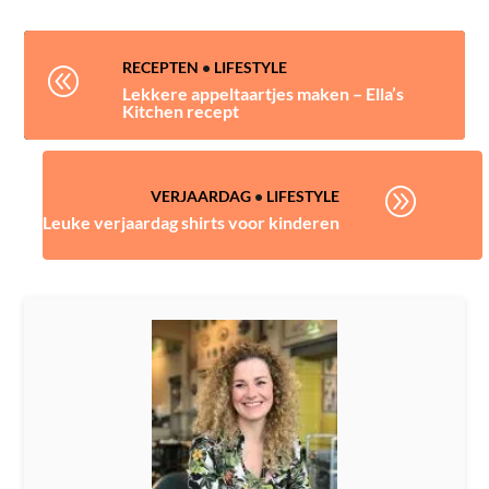
RECEPTEN
•
LIFESTYLE
@
Lekkere appeltaartjes maken – Ella’s
Kitchen recept
A
VERJAARDAG
•
LIFESTYLE
Leuke verjaardag shirts voor kinderen