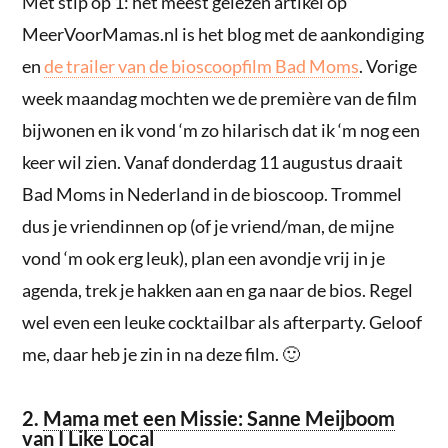
Met stip op 1: het meest gelezen artikel op
MeerVoorMamas.nl is het blog met de aankondiging
en
de trailer van de bioscoopfilm Bad Moms
. Vorige
week maandag mochten we de première van de film
bijwonen en ik vond ‘m zo hilarisch dat ik ‘m nog een
keer wil zien. Vanaf donderdag 11 augustus draait
Bad Moms in Nederland in de bioscoop. Trommel
dus je vriendinnen op (of je vriend/man, de mijne
vond ‘m ook erg leuk), plan een avondje vrij in je
agenda, trek je hakken aan en ga naar de bios. Regel
wel even een leuke cocktailbar als afterparty. Geloof
me, daar heb je zin in na deze film. 🙂
2.
Mama met een Missie: Sanne Meijboom
van I Like Local