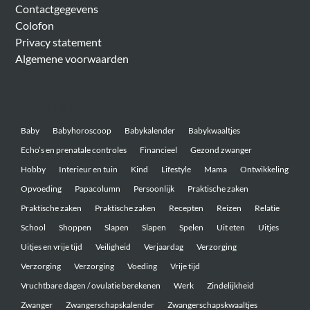
Contactgegevens
Colofon
Privacy statement
Algemene voorwaarden
Belangrijke onderwerpen
Baby
Babyhoroscoop
Babykalender
Babykwaaltjes
Echo’s en prenatale controles
Financieel
Gezond zwanger
Hobby
Interieur en tuin
Kind
Lifestyle
Mama
Ontwikkeling
Opvoeding
Papacolumn
Persoonlijk
Praktische zaken
Praktische zaken
Praktische zaken
Recepten
Reizen
Relatie
School
Shoppen
Slapen
Slapen
Spelen
Uit eten
Uitjes
Uitjes en vrije tijd
Veiligheid
Verjaardag
Verzorging
Verzorging
Verzorging
Voeding
Vrije tijd
Vruchtbare dagen / ovulatie berekenen
Werk
Zindelijkheid
Zwanger
Zwangerschapskalender
Zwangerschapskwaaltjes