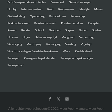
Echo’s en prenatale controles
Financieel
Gezond zwanger
Hobby
Interieur en tuin
Kind
Kinderwens
Lifestyle
Mama
Ontwikkeling
Opvoeding
Papacolumn
Persoonlijk
Praktische zaken
Praktische zaken
Praktische zaken
Recepten
Reizen
Relatie
School
Shoppen
Slapen
Slapen
Spelen
Uit eten
Uitjes
Uitjes en vrije tijd
Veiligheid
Verjaardag
Verzorging
Verzorging
Verzorging
Voeding
Vrije tijd
Vruchtbare dagen / ovulatie berekenen
Werk
Zindelijkheid
Zwanger
Zwangerschapskalender
Zwangerschapskwaaltjes
Zwanger zijn
Alle rechten voorbehouden © 2021 Meer Voor Mama’s. Meer Voor