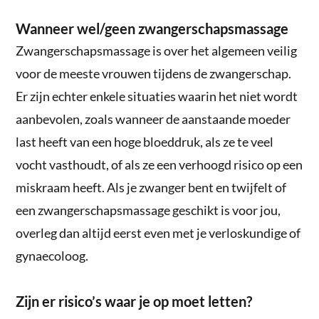
Wanneer wel/geen zwangerschapsmassage
Zwangerschapsmassage is over het algemeen veilig
voor de meeste vrouwen tijdens de zwangerschap.
Er zijn echter enkele situaties waarin het niet wordt
aanbevolen, zoals wanneer de aanstaande moeder
last heeft van een hoge bloeddruk, als ze te veel
vocht vasthoudt, of als ze een verhoogd risico op een
miskraam heeft. Als je zwanger bent en twijfelt of
een zwangerschapsmassage geschikt is voor jou,
overleg dan altijd eerst even met je verloskundige of
gynaecoloog.
Zijn er risico’s waar je op moet letten?