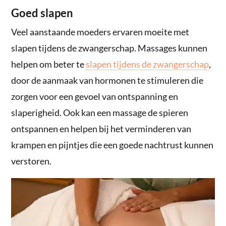
Goed slapen
Veel aanstaande moeders ervaren moeite met
slapen tijdens de zwangerschap. Massages kunnen
helpen om beter te
slapen tijdens de zwangerschap
,
door de aanmaak van hormonen te stimuleren die
zorgen voor een gevoel van ontspanning en
slaperigheid. Ook kan een massage de spieren
ontspannen en helpen bij het verminderen van
krampen en pijntjes die een goede nachtrust kunnen
verstoren.