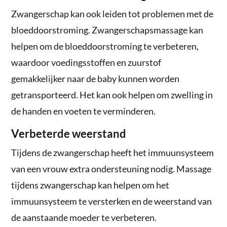
Zwangerschap kan ook leiden tot problemen met de
bloeddoorstroming. Zwangerschapsmassage kan
helpen om de bloeddoorstroming te verbeteren,
waardoor voedingsstoffen en zuurstof
gemakkelijker naar de baby kunnen worden
getransporteerd. Het kan ook helpen om zwelling in
de handen en voeten te verminderen.
Verbeterde weerstand
Tijdens de zwangerschap heeft het immuunsysteem
van een vrouw extra ondersteuning nodig. Massage
tijdens zwangerschap kan helpen om het
immuunsysteem te versterken en de weerstand van
de aanstaande moeder te verbeteren.