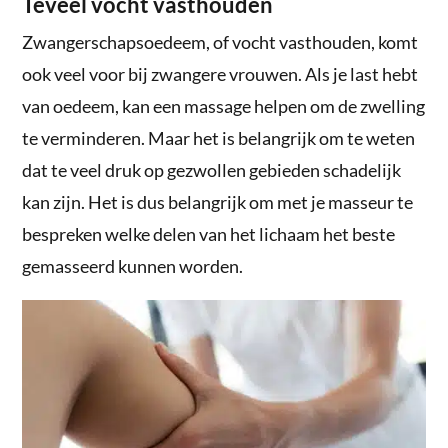
Teveel vocht vasthouden
Zwangerschapsoedeem, of vocht vasthouden, komt
ook veel voor bij zwangere vrouwen. Als je last hebt
van oedeem, kan een massage helpen om de zwelling
te verminderen. Maar het is belangrijk om te weten
dat te veel druk op gezwollen gebieden schadelijk
kan zijn. Het is dus belangrijk om met je masseur te
bespreken welke delen van het lichaam het beste
gemasseerd kunnen worden.