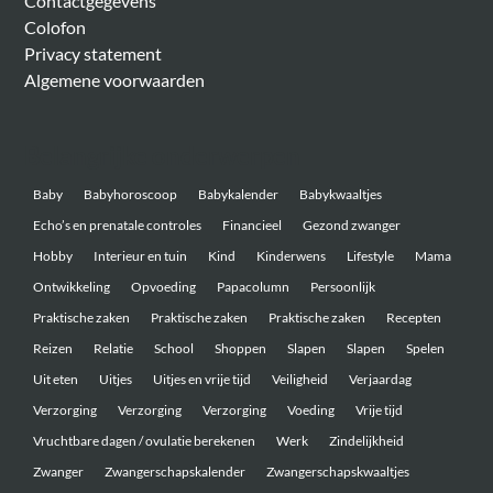
Contactgegevens
Colofon
Privacy statement
Algemene voorwaarden
Belangrijke onderwerpen
Baby
Babyhoroscoop
Babykalender
Babykwaaltjes
Echo’s en prenatale controles
Financieel
Gezond zwanger
Hobby
Interieur en tuin
Kind
Kinderwens
Lifestyle
Mama
Ontwikkeling
Opvoeding
Papacolumn
Persoonlijk
Praktische zaken
Praktische zaken
Praktische zaken
Recepten
Reizen
Relatie
School
Shoppen
Slapen
Slapen
Spelen
Uit eten
Uitjes
Uitjes en vrije tijd
Veiligheid
Verjaardag
Verzorging
Verzorging
Verzorging
Voeding
Vrije tijd
Vruchtbare dagen / ovulatie berekenen
Werk
Zindelijkheid
Zwanger
Zwangerschapskalender
Zwangerschapskwaaltjes