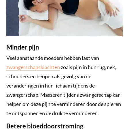
Minder pijn
Veel aanstaande moeders hebben last van
zwangerschapsklachten
zoals pijn in hun rug, nek,
schouders en heupen als gevolg van de
veranderingen in hun lichaam tijdens de
zwangerschap. Masseren tijdens zwangerschap kan
helpen om deze pijn te verminderen door de spieren
te ontspannen en de druk te verminderen.
Betere bloeddoorstroming