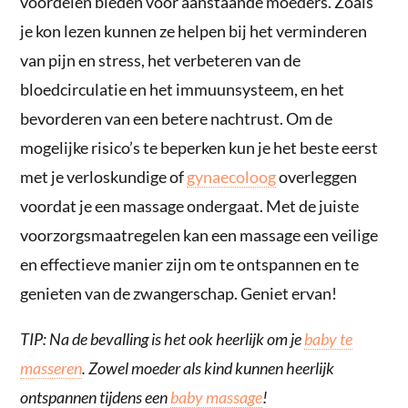
voordelen bieden voor aanstaande moeders. Zoals
je kon lezen kunnen ze helpen bij het verminderen
van pijn en stress, het verbeteren van de
bloedcirculatie en het immuunsysteem, en het
bevorderen van een betere nachtrust. Om de
mogelijke risico’s te beperken kun je het beste eerst
met je verloskundige of
gynaecoloog
overleggen
voordat je een massage ondergaat. Met de juiste
voorzorgsmaatregelen kan een massage een veilige
en effectieve manier zijn om te ontspannen en te
genieten van de zwangerschap. Geniet ervan!
TIP: Na de bevalling is het ook heerlijk om je
baby te
masseren
. Zowel moeder als kind kunnen heerlijk
ontspannen tijdens een
baby massage
!