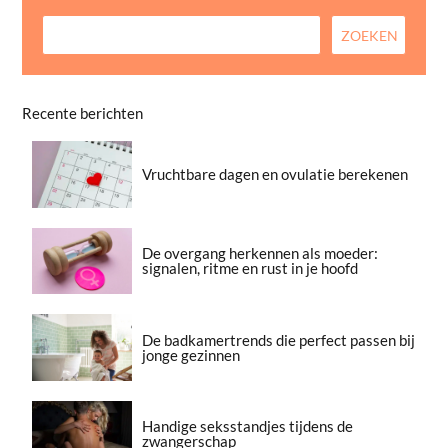
Recente berichten
Vruchtbare dagen en ovulatie berekenen
De overgang herkennen als moeder:
signalen, ritme en rust in je hoofd
De badkamertrends die perfect passen bij
jonge gezinnen
Handige seksstandjes tijdens de
zwangerschap