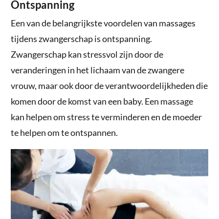
Ontspanning
Een van de belangrijkste voordelen van massages
tijdens zwangerschap is ontspanning.
Zwangerschap kan stressvol zijn door de
veranderingen in het lichaam van de zwangere
vrouw, maar ook door de verantwoordelijkheden die
komen door de komst van een baby. Een massage
kan helpen om stress te verminderen en de moeder
te helpen om te ontspannen.