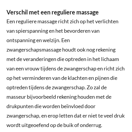
Verschil met een reguliere massage
Een reguliere massage richt zich op het verlichten
van spierspanning en het bevorderen van
ontspanning en welzijn. Een
zwangerschapsmassage houdt ook nog rekening
met de veranderingen die optreden in het lichaam
van een vrouw tijdens de zwangerschap en richt zich
op het verminderen van de klachten en pijnen die
optreden tijdens de zwangerschap. Zo zal de
masseur bijvoorbeeld rekening houden met de
drukpunten die worden beïnvloed door
zwangerschap, en erop letten dat er niet te veel druk
wordt uitgeoefend op de buik of onderrug.