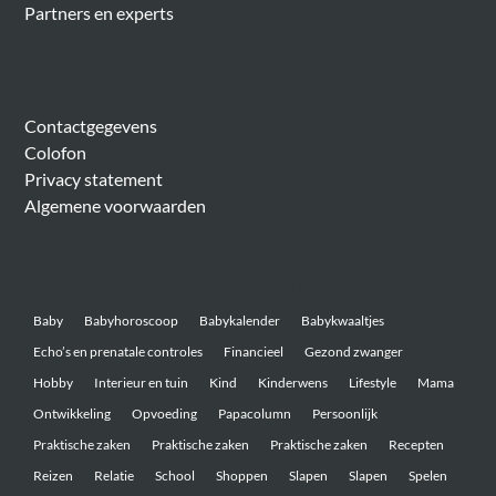
Partners en experts
Algemeen
Contactgegevens
Colofon
Privacy statement
Algemene voorwaarden
Belangrijke onderwerpen
Baby
Babyhoroscoop
Babykalender
Babykwaaltjes
Echo’s en prenatale controles
Financieel
Gezond zwanger
Hobby
Interieur en tuin
Kind
Kinderwens
Lifestyle
Mama
Ontwikkeling
Opvoeding
Papacolumn
Persoonlijk
Praktische zaken
Praktische zaken
Praktische zaken
Recepten
Reizen
Relatie
School
Shoppen
Slapen
Slapen
Spelen