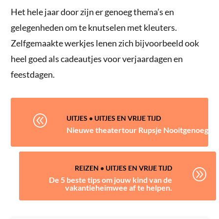
Het hele jaar door zijn er genoeg thema’s en
gelegenheden om te knutselen met kleuters.
Zelfgemaakte werkjes lenen zich bijvoorbeeld ook
heel goed als cadeautjes voor verjaardagen en
feestdagen.
@
UITJES
•
UITJES EN VRIJE TIJD
Nieuwe theatertour Rupsje Nooitgenoeg
REIZEN
•
UITJES EN VRIJE TIJD
A
De 5 beste tips om jouw kind van de
vakantieheimwee af te helpen.