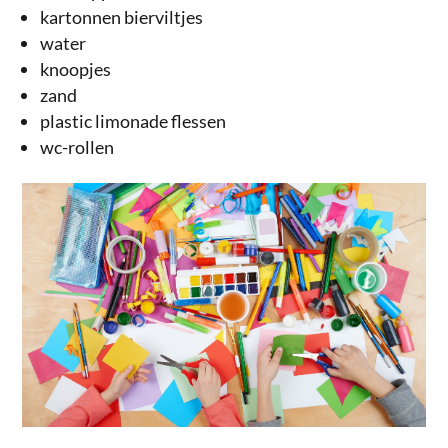
kartonnen bierviltjes
water
knoopjes
zand
plastic limonade flessen
wc-rollen